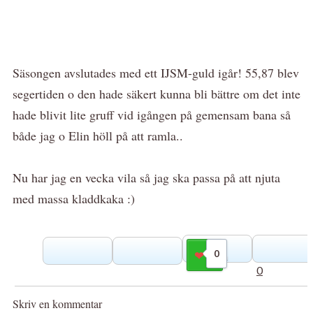
Säsongen avslutades med ett IJSM-guld igår! 55,87 blev
segertiden o den hade säkert kunna bli bättre om det inte
hade blivit lite gruff vid igången på gemensam bana så
både jag o Elin höll på att ramla..
Nu har jag en vecka vila så jag ska passa på att njuta
med massa kladdkaka :)
0
Gilla
0
Skriv en kommentar