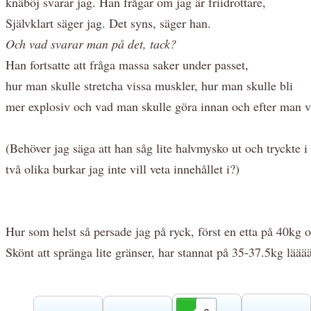
knäböj svarar jag. Han frågar om jag är friidrottare,
Självklart säger jag. Det syns, säger han.
Och vad svarar man på det, tack?
Han fortsatte att fråga massa saker under passet,
hur man skulle stretcha vissa muskler, hur man skulle bli
mer explosiv och vad man skulle göra innan och efter man va
(Behöver jag säga att han såg lite halvmysko ut och tryckte i 
två olika burkar jag inte vill veta innehållet i?)
Hur som helst så persade jag på ryck, först en etta på 40kg o
Skönt att spränga lite gränser, har stannat på 35-37.5kg läää