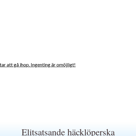
tar att gå ihop. Ingenting är omöjligt!
Elitsatsande häcklöperska