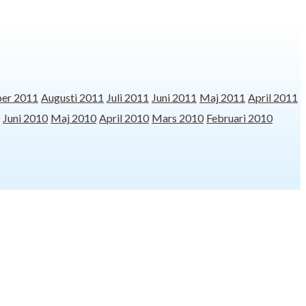
er 2011
Augusti 2011
Juli 2011
Juni 2011
Maj 2011
April 2011
Juni 2010
Maj 2010
April 2010
Mars 2010
Februari 2010