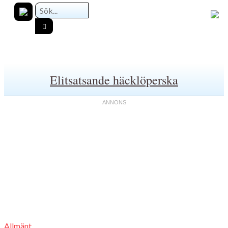
Elitsatsande häcklöperska
Allmänt