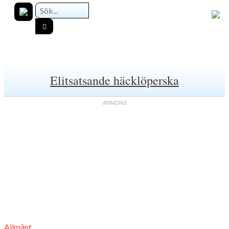
Elitsatsande häcklöperska
Allmänt